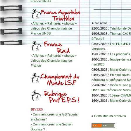
France UNSS
Autre news:
-
Affiches + Palmarès + photos +
vidéos des Championnats de
22/06/2026 :
Triathlon de D
France UNSS
16/06/2026 :
Thomas CAJET, 
à Tours !
03/06/2026 :
Lou PRIGENT un
Versailles.
15/05/2026 :
Les prochains 
-
Affiches + Palmarès + photos +
10/05/2026 :
l'équipe du lyc
vidéos des Championnats de
mai 2026
France
08/05/2026 :
Marie-Curie tr
04/05/2026 :
En exclusivité
déroulera au château de Ma
25/04/2026 :
Vidéo du site 
UNSS au Château de Mainten
18/04/2026 :
13ème CHAMPI
16/04/2026 :
Marie-Curie v
DIVERS
-
Comment créer une A.S "sports
»
Consulter les archives
enchaînés"
-
Comment créer une Section
Sportive ?