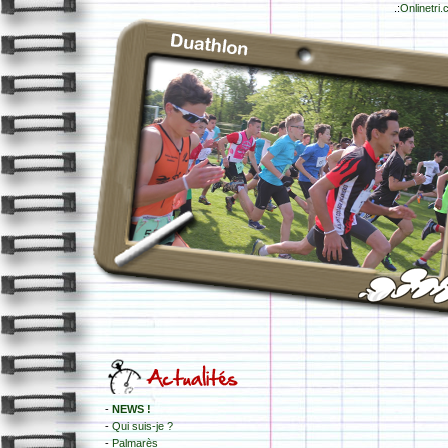
.:
Onlinetri
-
NEWS !
-
Qui suis-je ?
-
Palmarès