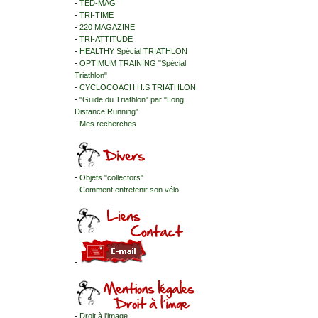
-
TED-MAG
-
TRI-TIME
-
220 MAGAZINE
-
TRI-ATTITUDE
-
HEALTHY Spécial TRIATHLON
-
OPTIMUM TRAINING "Spécial
Triathlon"
-
CYCLOCOACH H.S TRIATHLON
-
"Guide du Triathlon" par "Long
Distance Running"
-
Mes recherches
-
Objets "collectors"
-
Comment entretenir son vélo
-
-
Droit à l'image