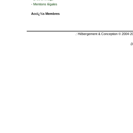
-
Mentions légales
Accï¿½s Membres
.: Hébergement & Conception © 2004-20
D