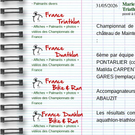
Marie
-
Palmarès divers
31/05/2026
Triat
posté à
Championnat de 
-
Affiches + Palmarès + photos +
vidéos des Championnats de
château de Mainte
France
:
6ème par équipe 
-
Affiches + Palmarès + photos +
PONTARLIER (coac
vidéos des Championnats de
Matilda CARPEN
France
GARES (remplaça
Accompagnateur
-
Affiches + Palmarès + photos +
ABAUZIT
vidéos des Championnats de
France
Les résultats co
aquathlon-triathlo
-
Affiches + Palmarès + photos +
vidéos des Championnats de