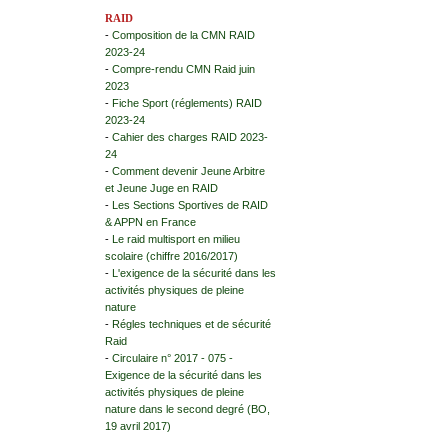
RAID
-
Composition de la CMN RAID
2023-24
-
Compre-rendu CMN Raid juin
2023
-
Fiche Sport (réglements) RAID
2023-24
-
Cahier des charges RAID 2023-
24
-
Comment devenir Jeune Arbitre
et Jeune Juge en RAID
-
Les Sections Sportives de RAID
& APPN en France
-
Le raid multisport en milieu
scolaire (chiffre 2016/2017)
-
L'exigence de la sécurité dans les
activités physiques de pleine
nature
-
Régles techniques et de sécurité
Raid
-
Circulaire n° 2017 - 075 -
Exigence de la sécurité dans les
activités physiques de pleine
nature dans le second degré (BO,
19 avril 2017)