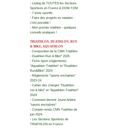
-
Listing de TOUTES les Sections
Sportives en France & DOM-TOM
-
7 tests sportifs
-
Faire des progrés en natation :
c'est possible !
-
Mon premier triathlon : quelques
conseils pratiques !
TRIATHLON, DUATHLON, RUN
& BIKE, AQUATHLON
-
Composition de la CMN Triathlon
- Duathlon-Run & Bike" 2025
-
Fiche Sport (réglements)
"Aquathlon-Triathlon" et "Duathlon-
Run&Bike" 2024
-
Réglements "sports enchainés"
2023-24
-
Cahier des charges "Duathlon-
run & bike" et "Aquathlon-Triathlon"
2024
-
Comment devenir Jeune Arbitre
"sports enchaînés"
-
Compte-rendu CMN Triathlon de
juin 2024
-
Les Sections Sportives de
TRIATHLON en France